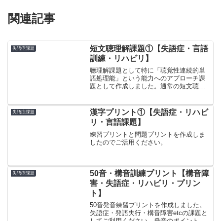
関連記事
短文聴理解課題①【失語症・言語
失語症課題
訓練・リハビリ】
聴理解課題として特に「聴覚性連続的単
語処理能」という能力へのアプローチ課
題として作成しました。通常の短文聴理
解課題と異なりすべての情報を聞き取り
理解して初めて解答できる仕様となって
おります。是非ご活用ください。
漢字プリント①【失語症・リハビ
失語症課題
リ・言語課題】
練習プリントと問題プリントを作成しま
したのでご活用ください。
50音・構音訓練プリント【構音障
失語症課題
害・失語症・リハビリ・プリン
ト】
50音発音練習プリントを作成しました。
失語症・発語失行・構音障害etcの課題と
してご利用ください。発音のポイントも