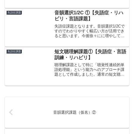
音韻選択1/2C ①【失語症・リハ
失語症課題
ビリ・言語課題】
失語症課題となります。音韻選択1/2Cで
すのでわかりやすく幅広い方が活用でき
ると思います。今後徐々にに増やしてい
きますのでよろしくお願いいたします。
短文聴理解課題①【失語症・言語
失語症課題
訓練・リハビリ】
聴理解課題として特に「聴覚性連続的単
語処理能」という能力へのアプローチ課
題として作成しました。通常の短文聴理
解課題と異なりすべての情報を聞き取り
理解して初めて解答できる仕様となって
おります。是非ご活用ください。
音韻選択課題（仮名）②