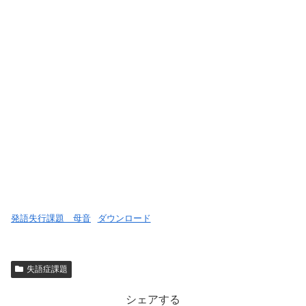
発語失行課題 母音
ダウンロード
失語症課題
シェアする